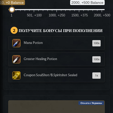
10, +0 Balance
2000, +500 Balance
1
501, +100
1000, +250
1500, +375
2000, +500
2
ПОЛУЧИТЕ БОНУСЫ ПРИ ПОПОЛНЕНИИ
Mana Potion
100
x
Greater Healing Potion
100
x
Coupon SoulShot/B.Spiritshot Sealed
1
x
Оплата с Украины